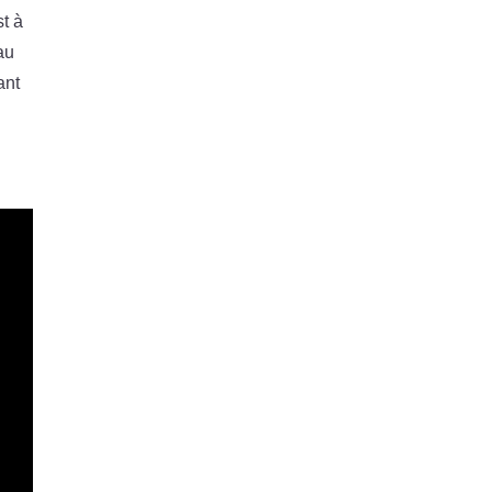
st à
au
ant