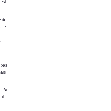
 est
é de
 une
li.
e pas
mais
lutôt
qui