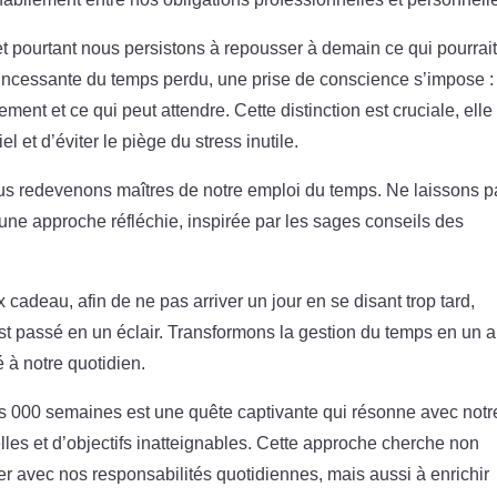
 et pourtant nous persistons à repousser à demain ce qui pourrai
 incessante du temps perdu, une prise de conscience s’impose :
ement et ce qui peut attendre. Cette distinction est cruciale, elle
 et d’éviter le piège du stress inutile.
ous redevenons maîtres de notre emploi du temps. Ne laissons p
une approche réfléchie, inspirée par les sages conseils des
adeau, afin de ne pas arriver un jour en se disant trop tard,
st passé en un éclair. Transformons la gestion du temps en un a
é à notre quotidien.
ers 000 semaines est une quête captivante qui résonne avec notr
les et d’objectifs inatteignables. Cette approche cherche non
er avec nos responsabilités quotidiennes, mais aussi à enrichir