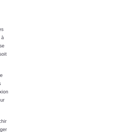
es
t à
use
soit
ie
s
exion
our
chir
éger