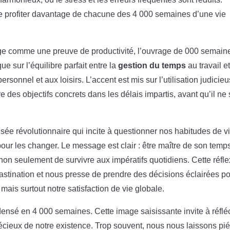
 de profiter davantage de chacune des 4 000 semaines d’une vie
ge comme une preuve de productivité, l’ouvrage de 000 semain
que sur l’équilibre parfait entre la
gestion du temps
au travail e
sonnel et aux loisirs. L’accent est mis sur l’utilisation judicie
 des objectifs concrets dans les délais impartis, avant qu’il ne 
sée révolutionnaire qui incite à questionner nos habitudes de v
pour les changer. Le message est clair : être maître de son temp
t non seulement de survivre aux impératifs quotidiens. Cette réfl
astination et nous presse de prendre des décisions éclairées p
ais surtout notre satisfaction de vie globale.
densé en 4 000 semaines. Cette image saisissante invite à réflé
cieux de notre existence. Trop souvent, nous nous laissons pi