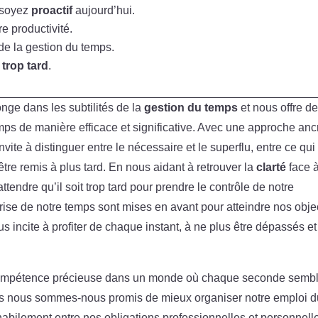
 soyez
proactif
aujourd’hui.
e productivité.
e la gestion du temps.
t
trop tard
.
longe dans les subtilités de la
gestion du temps
et nous offre d
mps de manière efficace et significative. Avec une approche an
ite à distinguer entre le nécessaire et le superflu, entre ce qui 
tre remis à plus tard. En nous aidant à retrouver la
clarté
face 
ttendre qu’il soit trop tard pour prendre le contrôle de notre
trise de notre temps sont mises en avant pour atteindre nos objec
s incite à profiter de chaque instant, à ne plus être dépassés et
ompétence précieuse dans un monde où chaque seconde semb
is nous sommes-nous promis de mieux organiser notre emploi d
 habilement entre nos obligations professionnelles et personnell