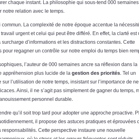
rer chaque instant. La philosophie qui sous-tend 000 semaines
 notre relation avec le temps.
i commun. La complexité de notre époque accentue la nécessit
 travail urgent et celui qui peut être différé. En effet, la clarté est
 surcharge d’informations et les distractions constantes. Cette
pour regagner un contrôle sur notre emploi du temps bien remp
ophiques, l’auteur de 000 semaines ancre sa réflexion dans la
e appréhension plus lucide de la
gestion des priorités
. Tel un
 sur l’utilisation de notre temps, insistant sur l’importance de n
ficaces. Ainsi, il ne s’agit pas simplement de gagner du temps, 
épanouissement personnel durable.
ndre qu’il soit trop tard pour adopter une approche proactive. P
quotidiennement, il propose des astuces pratiques et éprouvées 
os responsabilités. Cette perspective instaure une nouvelle
armonieux, où le stress et les erreurs fréquentes sont réduits.