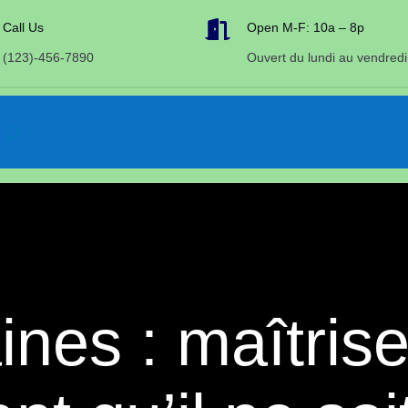

Call Us
Open M-F: 10a – 8p
(123)-456-7890
Ouvert du lundi au vendredi
nes : maîtrise