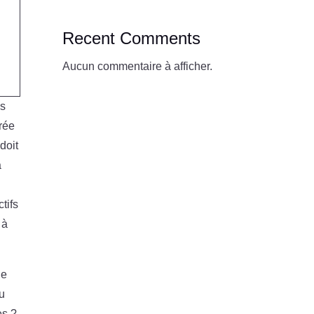
Recent Comments
Aucun commentaire à afficher.
es
crée
doit
à
tifs
 à
le
u
es ?