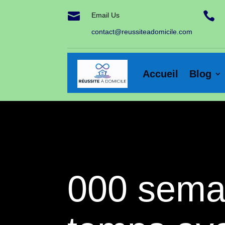


Email Us
contact@reussiteadomicile.com
Accueil
Blog
000 semai