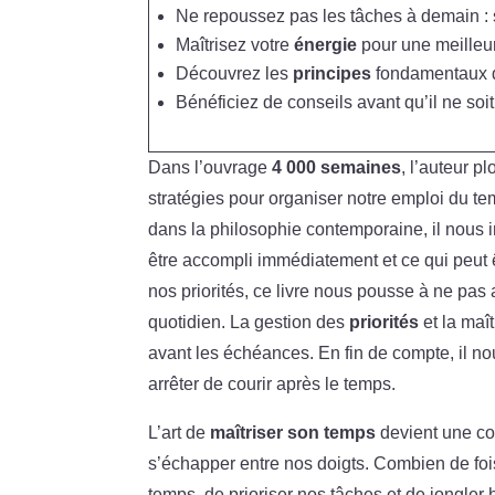
Ne repoussez pas les tâches à demain :
Maîtrisez votre
énergie
pour une meilleur
Découvrez les
principes
fondamentaux d
Bénéficiez de conseils avant qu’il ne soi
Dans l’ouvrage
4 000 semaines
, l’auteur p
stratégies pour organiser notre emploi du te
dans la philosophie contemporaine, il nous inv
être accompli immédiatement et ce qui peut ê
nos priorités, ce livre nous pousse à ne pas a
quotidien. La gestion des
priorités
et la maî
avant les échéances. En fin de compte, il nou
arrêter de courir après le temps.
L’art de
maîtriser son temps
devient une c
s’échapper entre nos doigts. Combien de fo
temps, de prioriser nos tâches et de jongler