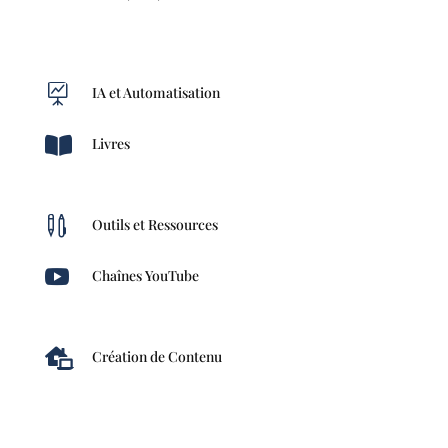

IA et Automatisation

Livres

Outils et Ressources

Chaînes YouTube

Création de Contenu