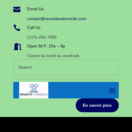

Email Us
contact@reussiteadomicile.com

Call Us
(123)-456-7890

Open M-F: 10a – 8p
Ouvert du lundi au vendredi
En savoir plus