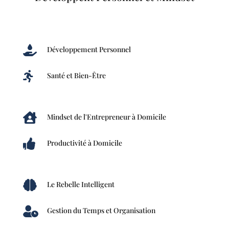

Développement Personnel

Santé et Bien-Être

Mindset de l'Entrepreneur à Domicile

Productivité à Domicile

Le Rebelle Intelligent

Gestion du Temps et Organisation