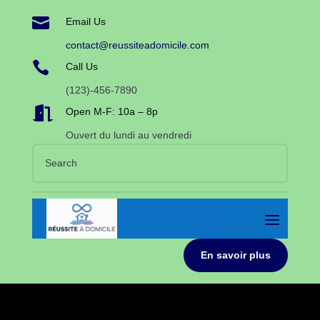

Email Us
contact@reussiteadomicile.com

Call Us
(123)-456-7890

Open M-F: 10a – 8p
Ouvert du lundi au vendredi
En savoir plus