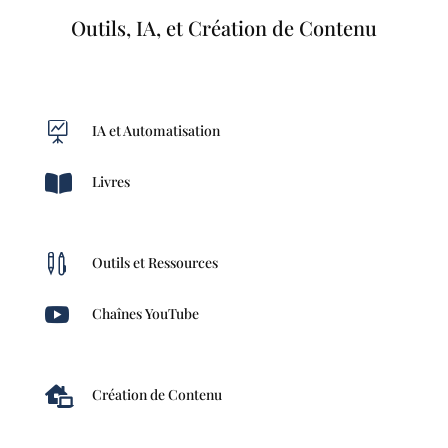
Outils, IA, et Création de Contenu

IA et Automatisation

Livres

Outils et Ressources

Chaînes YouTube

Création de Contenu