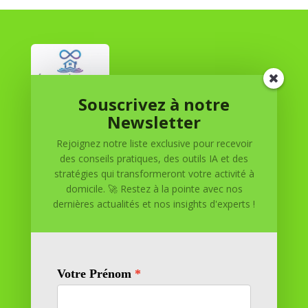
Souscrivez à notre
Réussite à Domicile
Newsletter
Rejoignez notre liste exclusive pour recevoir
Réussite à Domicile est votre partenaire de confiance
des conseils pratiques, des outils IA et des
pour atteindre vos objectifs depuis le confort de votre
stratégies qui transformeront votre activité à
maison. Nous offrons des solutions personnalisées pour
domicile. 🚀 Restez à la pointe avec nos
vous aider à réussir.
dernières actualités et nos insights d'experts !
SOMMAIRE DU SITE
Adresse