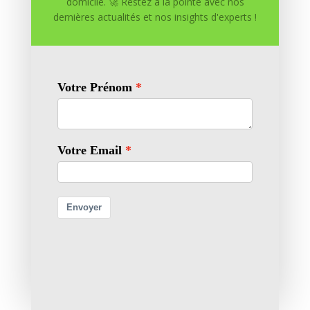
domicile. 🚀 Restez à la pointe avec nos
dernières actualités et nos insights d'experts !

Chaînes YouTube

Création de Contenu
0 commentaires
Soumettre un commentaire
Votre adresse e-mail ne sera pas publiée.
Les champs
obligatoires sont indiqués avec
*