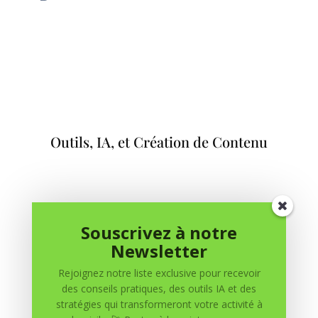
Outils, IA, et Création de Contenu

IA et Automatisation
Souscrivez à notre
Newsletter

Livres
Rejoignez notre liste exclusive pour recevoir
des conseils pratiques, des outils IA et des
stratégies qui transformeront votre activité à

Outils et Ressources