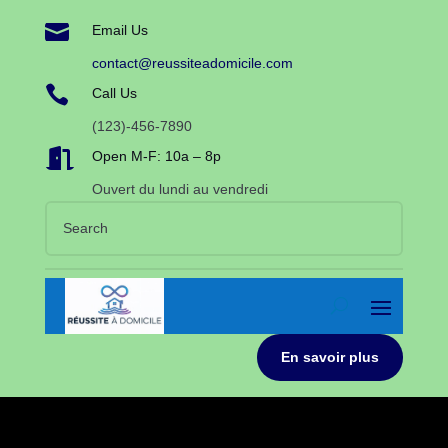

Email Us
contact@reussiteadomicile.com

Call Us
(123)-456-7890

Open M-F: 10a – 8p
Ouvert du lundi au vendredi
En savoir plus