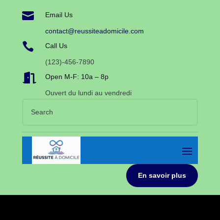

Email Us
contact@reussiteadomicile.com

Call Us
(123)-456-7890

Open M-F: 10a – 8p
Ouvert du lundi au vendredi
En savoir plus