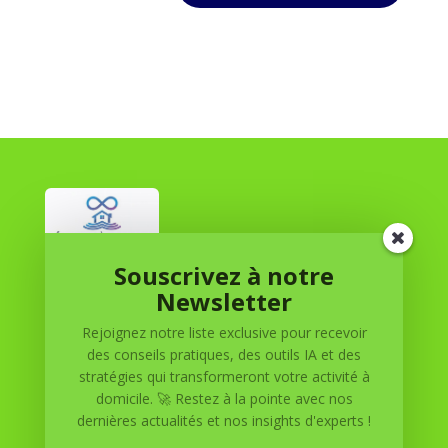
Souscrivez à notre
Réussite à Domicile
Newsletter
Rejoignez notre liste exclusive pour recevoir
Réussite à Domicile est votre partenaire de confiance
des conseils pratiques, des outils IA et des
pour atteindre vos objectifs depuis le confort de votre
stratégies qui transformeront votre activité à
maison. Nous offrons des solutions personnalisées pour
domicile. 🚀 Restez à la pointe avec nos
vous aider à réussir.
dernières actualités et nos insights d'experts !