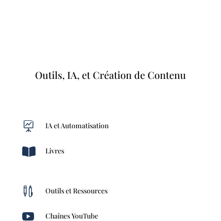
Outils, IA, et Création de Contenu

IA et Automatisation

Livres

Outils et Ressources

Chaînes YouTube