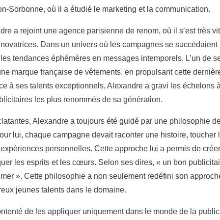
on-Sorbonne, où il a étudié le marketing et la communication.
re a rejoint une agence parisienne de renom, où il s’est très vi
s novatrices. Dans un univers où les campagnes se succédaient
tir les tendances éphémères en messages intemporels. L’un de s
’une marque française de vêtements, en propulsant cette dernièr
âce à ses talents exceptionnels, Alexandre a gravi les échelons 
blicitaires les plus renommés de sa génération.
latantes, Alexandre a toujours été guidé par une philosophie de
 Pour lui, chaque campagne devait raconter une histoire, toucher 
expériences personnelles. Cette approche lui a permis de crée
er les esprits et les cœurs. Selon ses dires, « un bon publicita
t aimer ». Cette philosophie a non seulement redéfini son approch
reux jeunes talents dans le domaine.
ontenté de les appliquer uniquement dans le monde de la publici