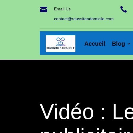


Email Us
contact@reussiteadomicile.com
Accueil
Blog
Vidéo : L