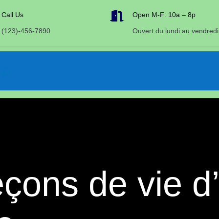

Call Us
Open M-F: 10a – 8p
(123)-456-7890
Ouvert du lundi au vendredi
eçons de vie d