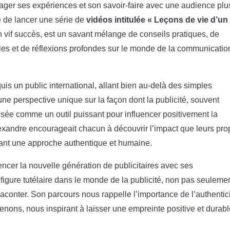
artager ses expériences et son savoir-faire avec une audience plu
dé de lancer une série de
vidéos intitulée « Leçons de vie d’un
un vif succès, est un savant mélange de conseils pratiques, de
les et de réflexions profondes sur le monde de la communicatio
is un public international, allant bien au-delà des simples
une perspective unique sur la façon dont la publicité, souvent
lisée comme un outil puissant pour influencer positivement la
lexandre encourageait chacun à découvrir l’impact que leurs pro
ônant une approche authentique et humaine.
encer la nouvelle génération de publicitaires avec ses
figure tutélaire dans le monde de la publicité, non pas seuleme
 raconter. Son parcours nous rappelle l’importance de l’authentic
renons, nous inspirant à laisser une empreinte positive et durab