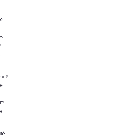
te
es
e
à
 vie
le
r
ire
e
té.