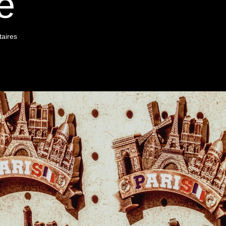
re
aires