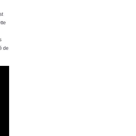
st
tte
s
té de