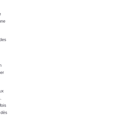
e
 une
 des
n
mer
eux
.
fois
e dès