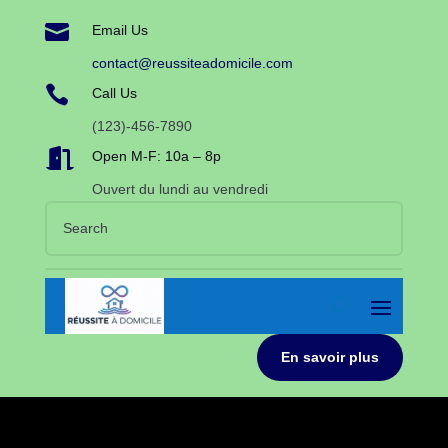

Email Us
contact@reussiteadomicile.com

Call Us
(123)-456-7890

Open M-F: 10a – 8p
Ouvert du lundi au vendredi
En savoir plus