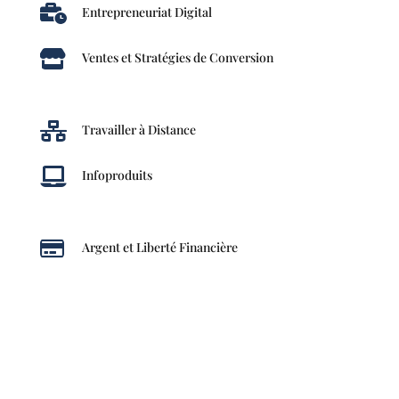

Entrepreneuriat Digital

Ventes et Stratégies de Conversion

Travailler à Distance

Infoproduits

Argent et Liberté Financière