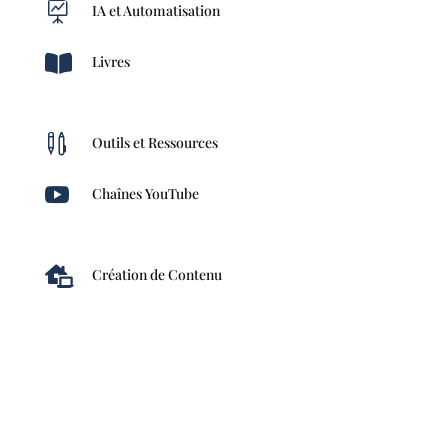

IA et Automatisation

Livres

Outils et Ressources

Chaînes YouTube

Création de Contenu