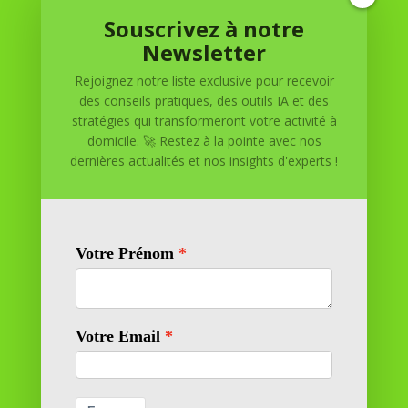
Souscrivez à notre
Réussite à Domicile
Newsletter
Rejoignez notre liste exclusive pour recevoir
Réussite à Domicile est votre partenaire de confiance
des conseils pratiques, des outils IA et des
pour atteindre vos objectifs depuis le confort de votre
stratégies qui transformeront votre activité à
maison. Nous offrons des solutions personnalisées pour
domicile. 🚀 Restez à la pointe avec nos
vous aider à réussir.
dernières actualités et nos insights d'experts !
SOMMAIRE DU SITE
Adresse
11 rue Richelieu
69100 VILLEURBANNE
Contactez-nous