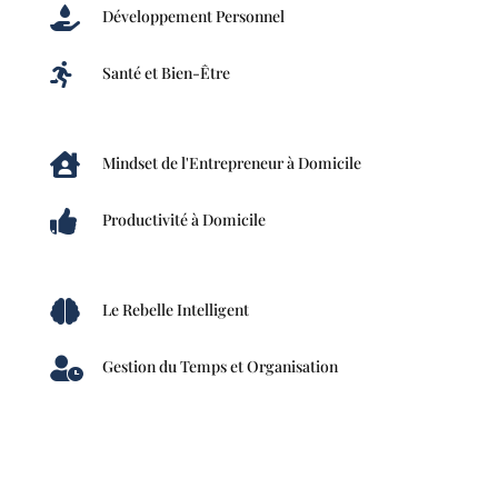

Développement Personnel

Santé et Bien-Être

Mindset de l'Entrepreneur à Domicile

Productivité à Domicile

Le Rebelle Intelligent

Gestion du Temps et Organisation