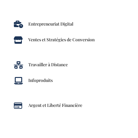

Entrepreneuriat Digital

Ventes et Stratégies de Conversion

Travailler à Distance

Infoproduits

Argent et Liberté Financière