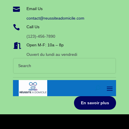

Email Us
contact@reussiteadomicile.com

Call Us
(123)-456-7890

Open M-F: 10a – 8p
Ouvert du lundi au vendredi
En savoir plus