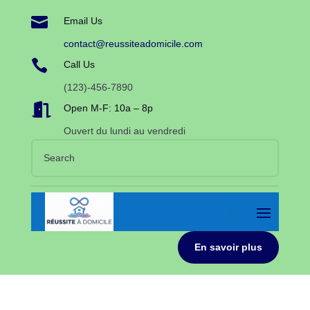

Email Us
contact@reussiteadomicile.com

Call Us
(123)-456-7890

Open M-F: 10a – 8p
Ouvert du lundi au vendredi
En savoir plus