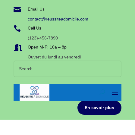

Email Us
contact@reussiteadomicile.com

Call Us
(123)-456-7890

Open M-F: 10a – 8p
Ouvert du lundi au vendredi
En savoir plus