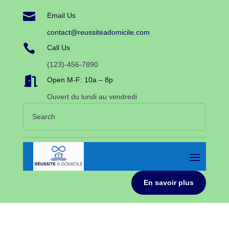

Email Us
contact@reussiteadomicile.com

Call Us
(123)-456-7890

Open M-F: 10a – 8p
Ouvert du lundi au vendredi
En savoir plus