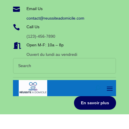

Email Us
contact@reussiteadomicile.com

Call Us
(123)-456-7890

Open M-F: 10a – 8p
Ouvert du lundi au vendredi
En savoir plus