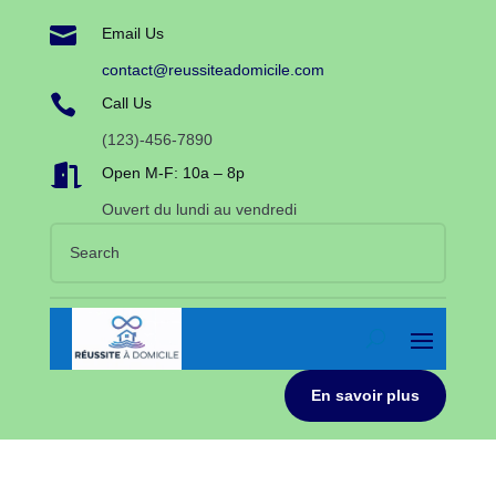

Email Us
contact@reussiteadomicile.com

Call Us
(123)-456-7890

Open M-F: 10a – 8p
Ouvert du lundi au vendredi
En savoir plus