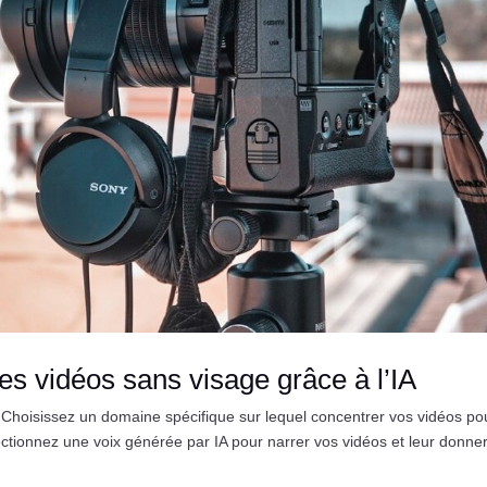
s vidéos sans visage grâce à l’IA
 Choisissez un domaine spécifique sur lequel concentrer vos vidéos po
électionnez une voix générée par IA pour narrer vos vidéos et leur donne