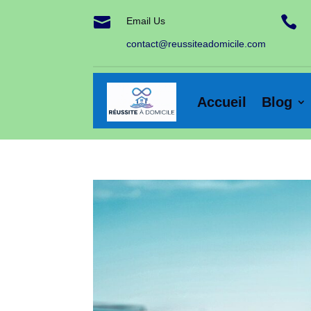


Email Us
contact@reussiteadomicile.com
Accueil
Blog