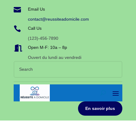

Email Us
contact@reussiteadomicile.com

Call Us
(123)-456-7890

Open M-F: 10a – 8p
Ouvert du lundi au vendredi
En savoir plus