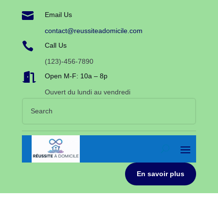

Email Us
contact@reussiteadomicile.com

Call Us
(123)-456-7890

Open M-F: 10a – 8p
Ouvert du lundi au vendredi
En savoir plus