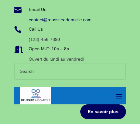

Email Us
contact@reussiteadomicile.com

Call Us
(123)-456-7890

Open M-F: 10a – 8p
Ouvert du lundi au vendredi
En savoir plus