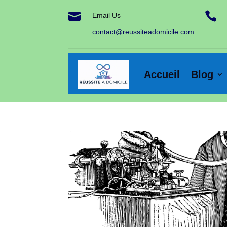


Email Us
contact@reussiteadomicile.com
Accueil
Blog