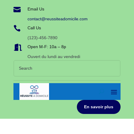

Email Us
contact@reussiteadomicile.com

Call Us
(123)-456-7890

Open M-F: 10a – 8p
Ouvert du lundi au vendredi
En savoir plus