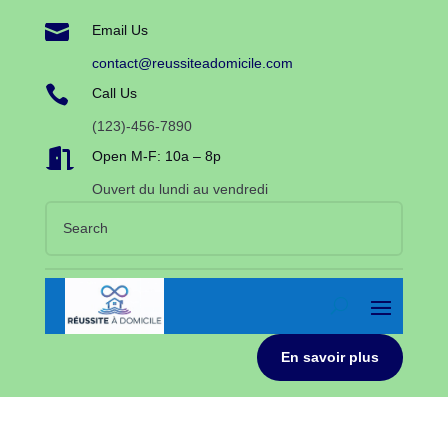

Email Us
contact@reussiteadomicile.com

Call Us
(123)-456-7890

Open M-F: 10a – 8p
Ouvert du lundi au vendredi
En savoir plus