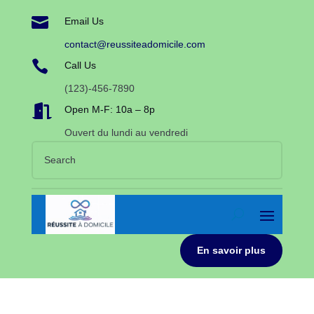

Email Us
contact@reussiteadomicile.com

Call Us
(123)-456-7890

Open M-F: 10a – 8p
Ouvert du lundi au vendredi
En savoir plus