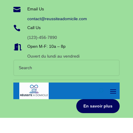

Email Us
contact@reussiteadomicile.com

Call Us
(123)-456-7890

Open M-F: 10a – 8p
Ouvert du lundi au vendredi
En savoir plus