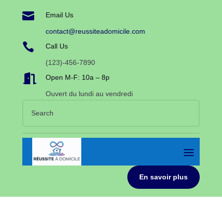

Email Us
contact@reussiteadomicile.com

Call Us
(123)-456-7890

Open M-F: 10a – 8p
Ouvert du lundi au vendredi
En savoir plus