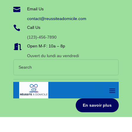

Email Us
contact@reussiteadomicile.com

Call Us
(123)-456-7890

Open M-F: 10a – 8p
Ouvert du lundi au vendredi
En savoir plus