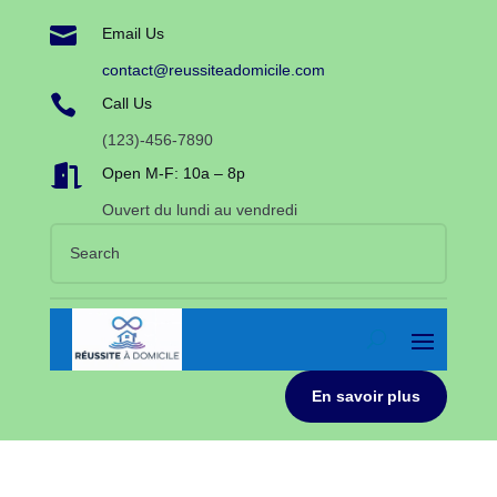

Email Us
contact@reussiteadomicile.com

Call Us
(123)-456-7890

Open M-F: 10a – 8p
Ouvert du lundi au vendredi
En savoir plus