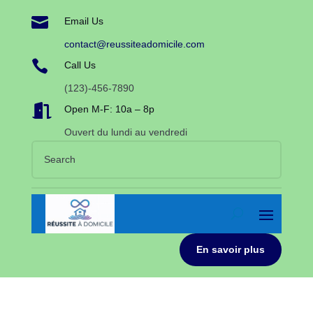

Email Us
contact@reussiteadomicile.com

Call Us
(123)-456-7890

Open M-F: 10a – 8p
Ouvert du lundi au vendredi
En savoir plus