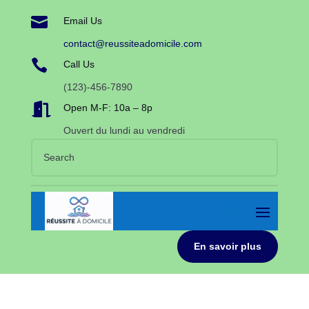

Email Us
contact@reussiteadomicile.com

Call Us
(123)-456-7890

Open M-F: 10a – 8p
Ouvert du lundi au vendredi
En savoir plus