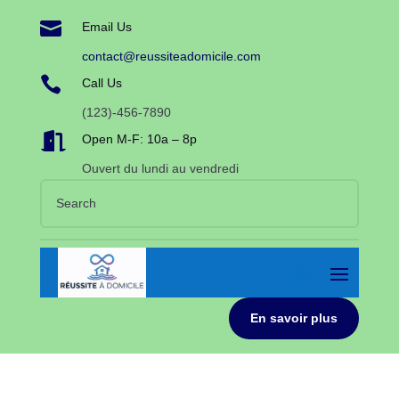

Email Us
contact@reussiteadomicile.com

Call Us
(123)-456-7890

Open M-F: 10a – 8p
Ouvert du lundi au vendredi
En savoir plus