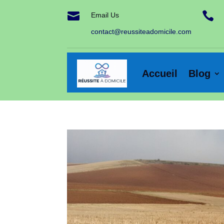


Email Us
contact@reussiteadomicile.com
Accueil
Blog