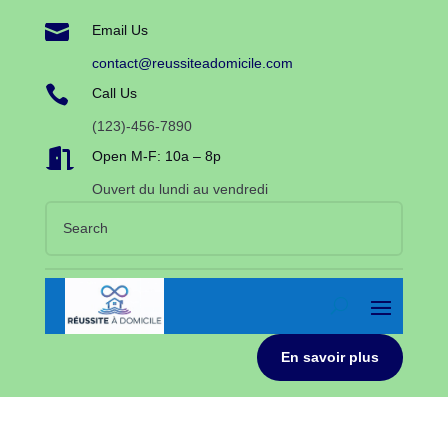

Email Us
contact@reussiteadomicile.com

Call Us
(123)-456-7890

Open M-F: 10a – 8p
Ouvert du lundi au vendredi
En savoir plus