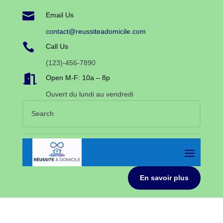

Email Us
contact@reussiteadomicile.com

Call Us
(123)-456-7890

Open M-F: 10a – 8p
Ouvert du lundi au vendredi
En savoir plus