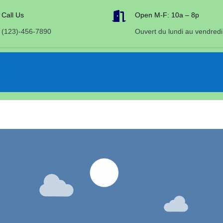

Call Us
Open M-F: 10a – 8p
(123)-456-7890
Ouvert du lundi au vendredi