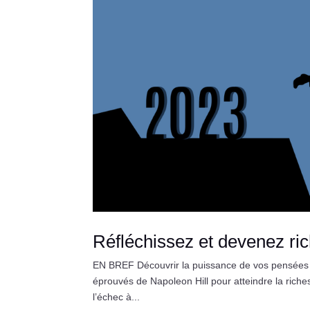
Réfléchissez et devenez ric
EN BREF Découvrir la puissance de vos pensées e
éprouvés de Napoleon Hill pour atteindre la rich
l’échec à...