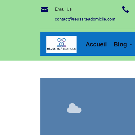


Email Us
contact@reussiteadomicile.com
Accueil
Blog