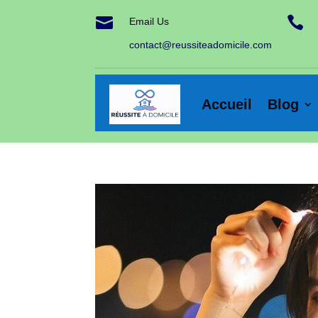


Email Us
contact@reussiteadomicile.com
Accueil
Blog