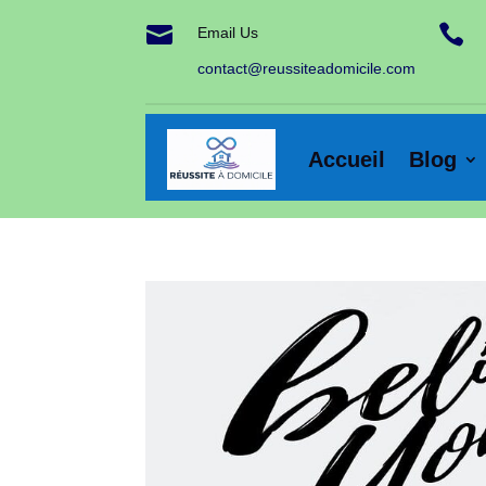


Email Us
contact@reussiteadomicile.com
Accueil
Blog