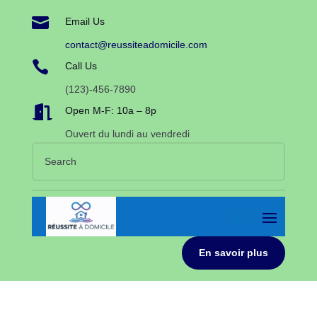

Email Us
contact@reussiteadomicile.com

Call Us
(123)-456-7890

Open M-F: 10a – 8p
Ouvert du lundi au vendredi
En savoir plus