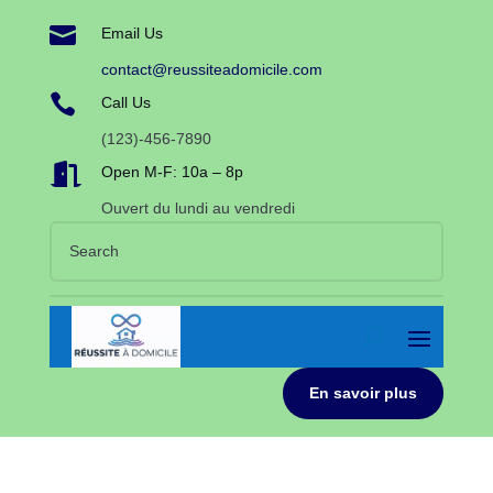

Email Us
contact@reussiteadomicile.com

Call Us
(123)-456-7890

Open M-F: 10a – 8p
Ouvert du lundi au vendredi
En savoir plus