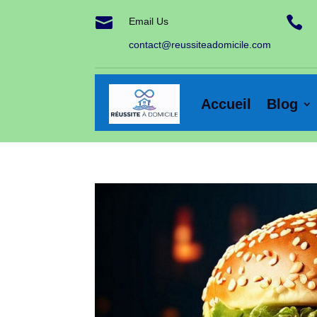


Email Us
contact@reussiteadomicile.com
Accueil
Blog