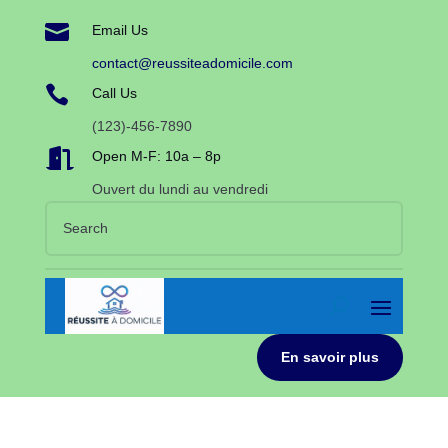

Email Us
contact@reussiteadomicile.com

Call Us
(123)-456-7890

Open M-F: 10a – 8p
Ouvert du lundi au vendredi
En savoir plus