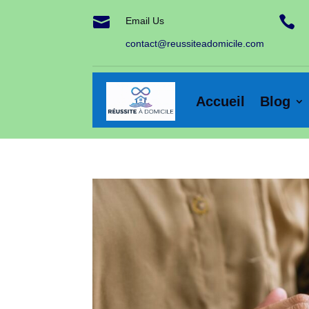


Email Us
contact@reussiteadomicile.com
Accueil
Blog