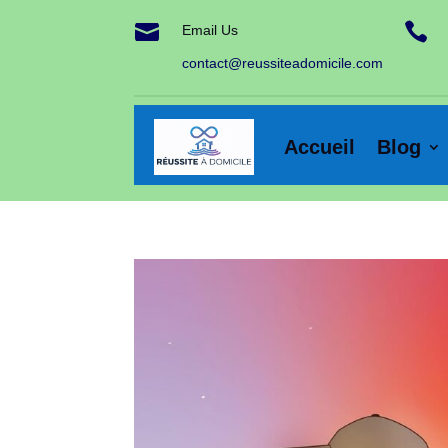


Email Us
contact@reussiteadomicile.com
Accueil
Blog