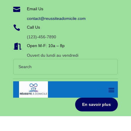

Email Us
contact@reussiteadomicile.com

Call Us
(123)-456-7890

Open M-F: 10a – 8p
Ouvert du lundi au vendredi
En savoir plus