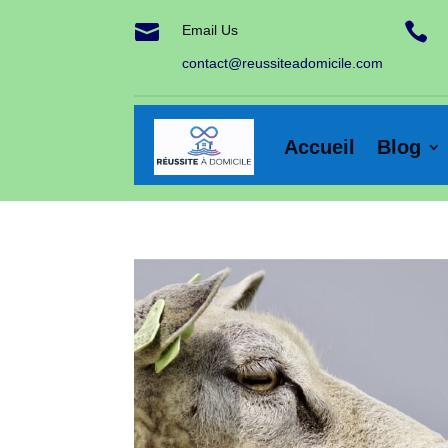


Email Us
contact@reussiteadomicile.com
Accueil
Blog