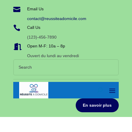

Email Us
contact@reussiteadomicile.com

Call Us
(123)-456-7890

Open M-F: 10a – 8p
Ouvert du lundi au vendredi
En savoir plus