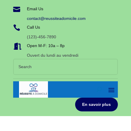

Email Us
contact@reussiteadomicile.com

Call Us
(123)-456-7890

Open M-F: 10a – 8p
Ouvert du lundi au vendredi
En savoir plus