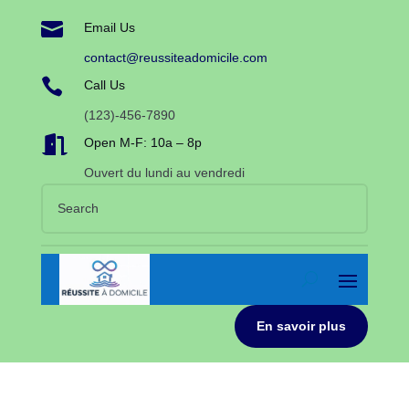

Email Us
contact@reussiteadomicile.com

Call Us
(123)-456-7890

Open M-F: 10a – 8p
Ouvert du lundi au vendredi
En savoir plus