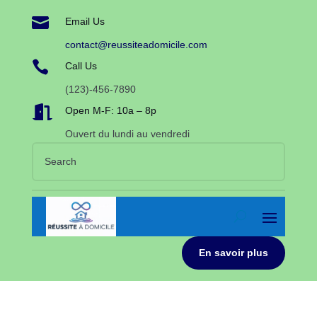

Email Us
contact@reussiteadomicile.com

Call Us
(123)-456-7890

Open M-F: 10a – 8p
Ouvert du lundi au vendredi
En savoir plus