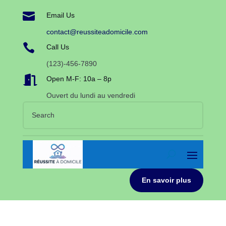

Email Us
contact@reussiteadomicile.com

Call Us
(123)-456-7890

Open M-F: 10a – 8p
Ouvert du lundi au vendredi
En savoir plus