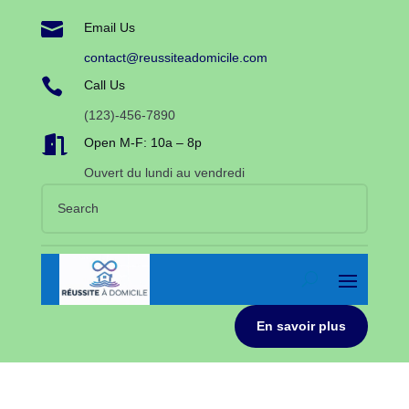

Email Us
contact@reussiteadomicile.com

Call Us
(123)-456-7890

Open M-F: 10a – 8p
Ouvert du lundi au vendredi
En savoir plus