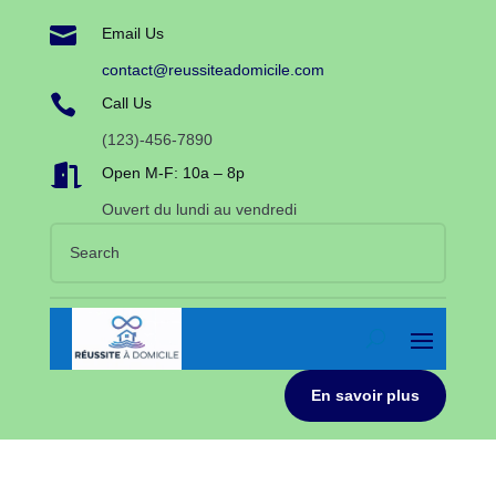

Email Us
contact@reussiteadomicile.com

Call Us
(123)-456-7890

Open M-F: 10a – 8p
Ouvert du lundi au vendredi
En savoir plus